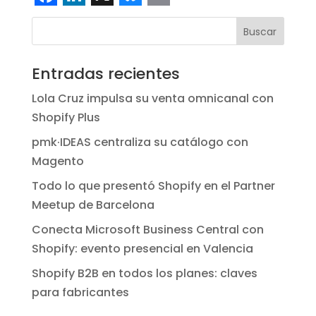
F
L
X
B
E
a
i
l
m
Buscar
c
n
u
a
Entradas recientes
e
k
e
i
Lola Cruz impulsa su venta omnicanal con
b
e
s
l
Shopify Plus
o
d
k
pmk·IDEAS centraliza su catálogo con
o
I
y
Magento
k
n
Todo lo que presentó Shopify en el Partner
Meetup de Barcelona
Conecta Microsoft Business Central con
Shopify: evento presencial en Valencia
Shopify B2B en todos los planes: claves
para fabricantes