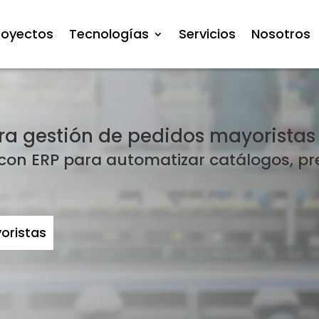
royectos
Tecnologías
Servicios
Nosotros
 gestión de pedidos mayoristas y 
n ERP para automatizar catálogos, prec
oristas