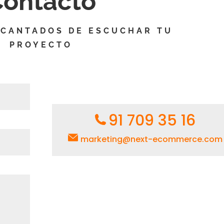
Contacto
CANTADOS DE ESCUCHAR TU
PROYECTO
91 709 35 16
marketing@next-ecommerce.com
Paseo de
Paseo de la
Russafa, 20,
Castellana
2ª Planta
257,
46003 –
Torre Sur, 1º