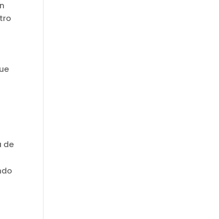
en
tro
que
a de
ando