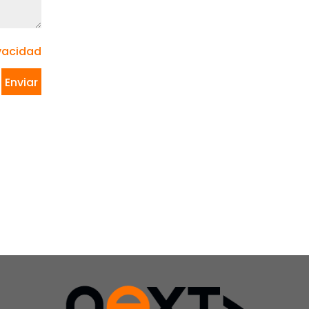
Valencia
– 28046
Ver mapa
Madrid
Ver mapa
ivacidad
Calle Olof
Palme 46
9ºE 35010 –
Las Palmas
de Gran
Canaria
Ver mapa
08036 –
Barcelona
Ver mapa