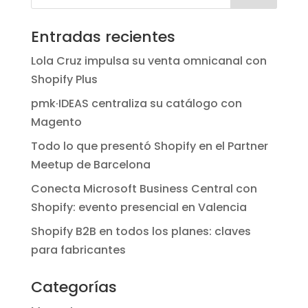
a
i
l
m
c
n
u
a
Entradas recientes
e
k
e
i
Lola Cruz impulsa su venta omnicanal con
b
e
s
l
Shopify Plus
o
d
k
pmk·IDEAS centraliza su catálogo con
o
I
y
Magento
k
n
Todo lo que presentó Shopify en el Partner
Meetup de Barcelona
Conecta Microsoft Business Central con
Shopify: evento presencial en Valencia
Shopify B2B en todos los planes: claves
para fabricantes
Categorías