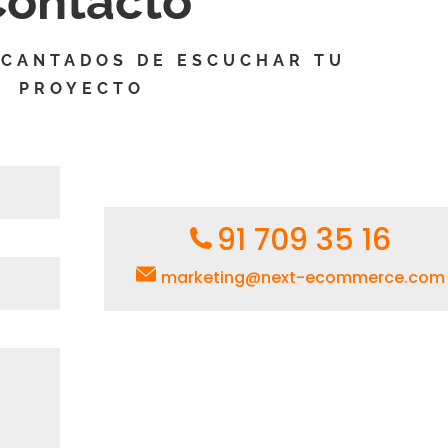
Contacto
CANTADOS DE ESCUCHAR TU
PROYECTO
91 709 35 16
marketing@next-ecommerce.com
Paseo de
Paseo de la
Russafa, 20,
Castellana
2ª Planta
257,
46003 –
Torre Sur, 1º