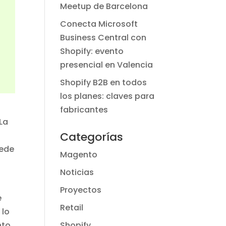
Meetup de Barcelona
Conecta Microsoft
Business Central con
Shopify: evento
presencial en Valencia
Shopify B2B en todos
los planes: claves para
fabricantes
 La
Categorías
uede
Magento
Noticias
Proyectos
e
Retail
 lo
Shopify
nto