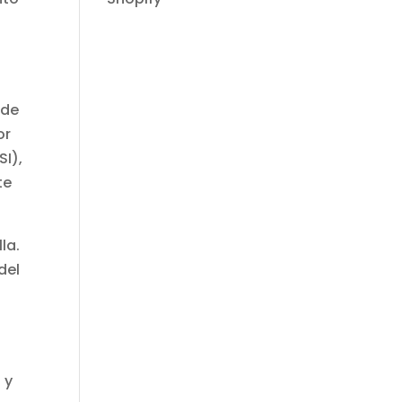
 de
or
SI),
te
la.
del
 y