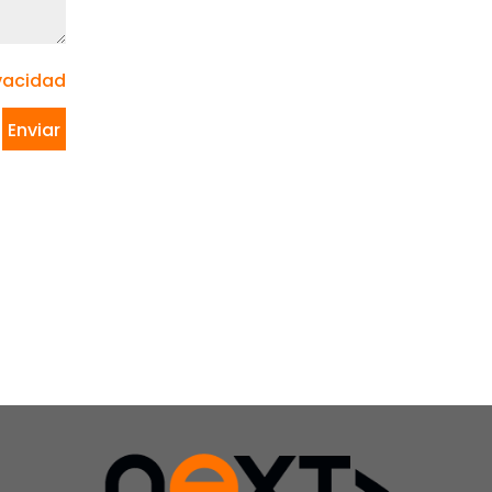
Valencia
– 28046
Ver mapa
Madrid
Ver mapa
ivacidad
Calle Olof
Palme 46
9ºE 35010 –
Las Palmas
de Gran
Canaria
Ver mapa
08036 –
Barcelona
Ver mapa